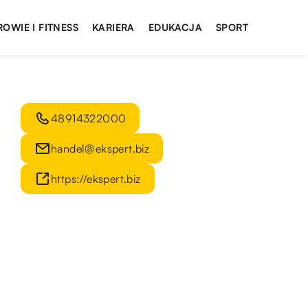
ROWIE I FITNESS
KARIERA
EDUKACJA
SPORT
48914322000
handel@ekspert.biz
https://ekspert.biz