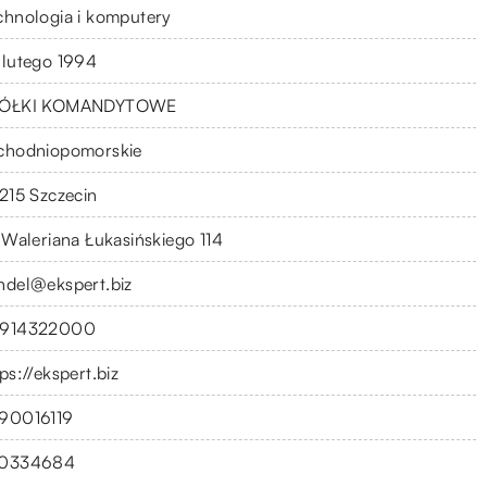
chnologia i komputery
 lutego 1994
ÓŁKI KOMANDYTOWE
chodniopomorskie
-215 Szczecin
. Waleriana Łukasińskiego 114
ndel@ekspert.biz
914322000
ps://ekspert.biz
90016119
0334684