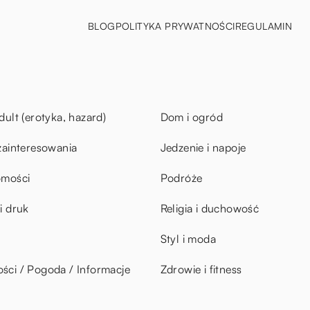
BLOG
POLITYKA PRYWATNOŚCI
REGULAMIN
dult (erotyka, hazard)
Dom i ogród
zainteresowania
Jedzenie i napoje
omości
Podróże
i druk
Religia i duchowość
Styl i moda
ci / Pogoda / Informacje
Zdrowie i fitness