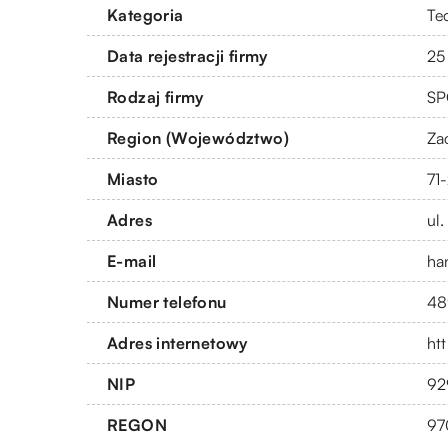
Kategoria
Te
Data rejestracji firmy
25
Rodzaj firmy
SP
Region (Województwo)
Za
Miasto
71
Adres
ul
E-mail
ha
Numer telefonu
48
Adres internetowy
htt
NIP
92
REGON
97