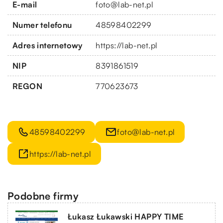
E-mail
foto@lab-net.pl
Numer telefonu
48598402299
Adres internetowy
https://lab-net.pl
NIP
8391861519
REGON
770623673
48598402299
foto@lab-net.pl
https://lab-net.pl
Podobne firmy
Łukasz Łukawski HAPPY TIME