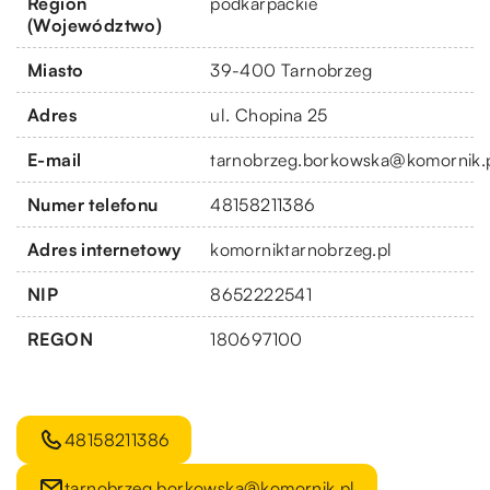
Region
podkarpackie
(Województwo)
Miasto
39-400 Tarnobrzeg
Adres
ul. Chopina 25
E-mail
tarnobrzeg.borkowska@komornik.
Numer telefonu
48158211386
Adres internetowy
komorniktarnobrzeg.pl
NIP
8652222541
REGON
180697100
48158211386
tarnobrzeg.borkowska@komornik.pl