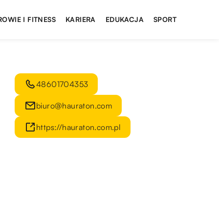
ROWIE I FITNESS
KARIERA
EDUKACJA
SPORT
48601704353
biuro@hauraton.com
https://hauraton.com.pl