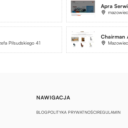
Apra Serwis
mazowieck
Chairman 
zefa Piłsudskiego 41
Mazowieck
NAWIGACJA
BLOG
POLITYKA PRYWATNOŚCI
REGULAMIN