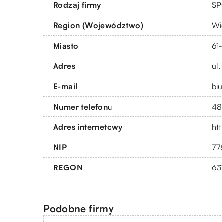
Rodzaj firmy
SP
Region (Województwo)
Wi
Miasto
61
Adres
ul
E-mail
bi
Numer telefonu
48
Adres internetowy
ht
NIP
77
REGON
63
Podobne firmy