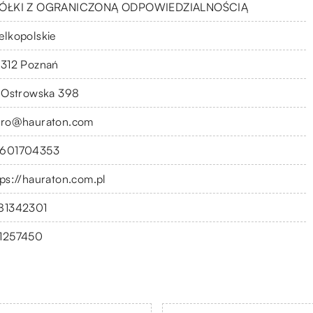
ÓŁKI Z OGRANICZONĄ ODPOWIEDZIALNOŚCIĄ
elkopolskie
-312 Poznań
. Ostrowska 398
uro@hauraton.com
601704353
tps://hauraton.com.pl
81342301
1257450