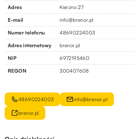
Adres
Kierzno 27
E-mail
info@brenor.pl
Numer telefonu
48690224003
Adres internetowy
brenor.pl
NIP
6972195460
REGON
300407608
48690224003
info@brenor.pl
brenor.pl