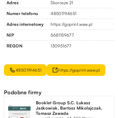
Adres
Skorosze 21
Numer telefonu
48501194651
Adres internetowy
https://goprint.waw.pl
NIP
5681159677
REGON
130951677
48501194651
https://goprint.waw.pl
Podobne firmy
Booklet Group S.C. Łukasz
Jaśkowiak, Bartosz Mikołajczak,
Tomasz Zawada