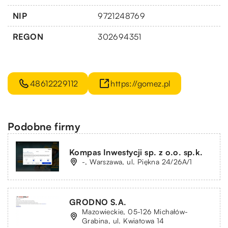
NIP
9721248769
REGON
302694351
48612229112
https://gomez.pl
Podobne firmy
Kompas Inwestycji sp. z o.o. sp.k.
-, Warszawa, ul. Piękna 24/26A/1
GRODNO S.A.
Mazowieckie, 05-126 Michałów-
Grabina, ul. Kwiatowa 14