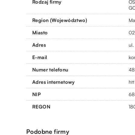
Rodzaj firmy
OS
G
Region (Województwo)
Ma
Miasto
02
Adres
ul
E-mail
ko
Numer telefonu
48
Adres internetowy
htt
NIP
68
REGON
18
Podobne firmy