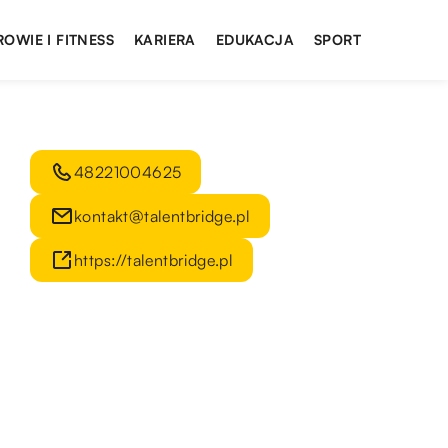
ROWIE I FITNESS
KARIERA
EDUKACJA
SPORT
48221004625
kontakt@talentbridge.pl
https://talentbridge.pl