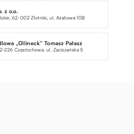
. z o.o.
skie, 62-002 Złotniki, ul. Azaliowa 10B
lowa „Ollineck” Tomasz Pałasz
42-226 Częstochowa, ul. Zaciszańska 5