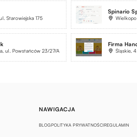
Spinario Sp
l. Starowiejska 175
Wielkopol
ek
Firma Hand
a, ul. Powstańców 23/27/A
Śląskie, 
NAWIGACJA
BLOG
POLITYKA PRYWATNOŚCI
REGULAMIN