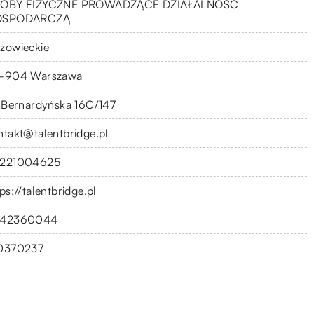
OBY FIZYCZNE PROWADZĄCE DZIAŁALNOŚĆ
OSPODARCZĄ
zowieckie
-904 Warszawa
. Bernardyńska 16C/147
ntakt@talentbridge.pl
221004625
ps://talentbridge.pl
42360044
0370237