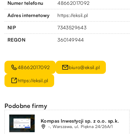
Numer telefonu
48662017092
Adres internetowy
https://eksil.pl
NIP
7343529643
REGON
360149944
48662017092
biuro@eksil.pl
https://eksil.pl
Podobne firmy
Kompas Inwestycji sp. z o.o. sp.k.
-, Warszawa, ul. Piękna 24/26A/1