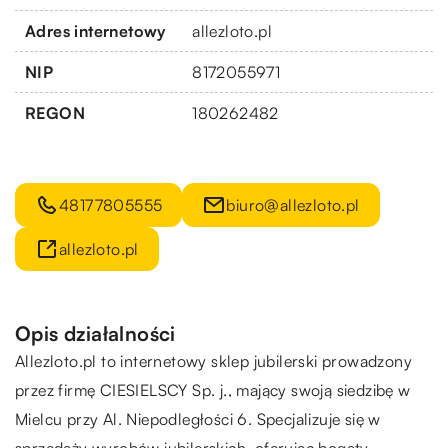
Adres internetowy
allezloto.pl
NIP
8172055971
REGON
180262482
48177805555
biuro@allezloto.pl
allezloto.pl
Opis działalności
Allezloto.pl to internetowy sklep jubilerski prowadzony
przez firmę CIESIELSCY Sp. j., mający swoją siedzibę w
Mielcu przy Al. Niepodległości 6. Specjalizuje się w
sprzedaży wyrobów jubilerskich, oferując bogaty