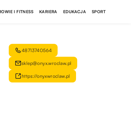
ROWIE I FITNESS
KARIERA
EDUKACJA
SPORT
48713740564
sklep@onyx.wroclaw.pl
https://onyxwroclaw.pl