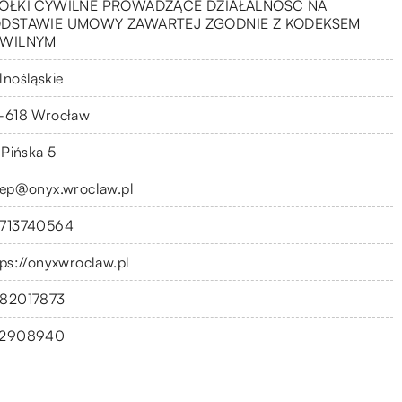
ÓŁKI CYWILNE PROWADZĄCE DZIAŁALNOŚĆ NA
DSTAWIE UMOWY ZAWARTEJ ZGODNIE Z KODEKSEM
WILNYM
lnośląskie
-618 Wrocław
 Pińska 5
lep@onyx.wroclaw.pl
713740564
tps://onyxwroclaw.pl
82017873
2908940