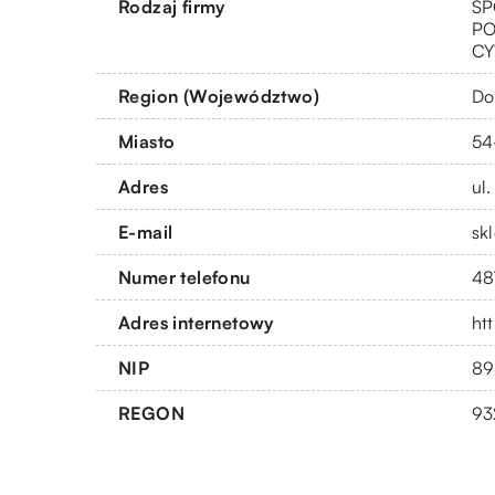
Rodzaj firmy
SP
PO
CY
Region (Województwo)
Do
Miasto
54
Adres
ul.
E-mail
sk
Numer telefonu
48
Adres internetowy
ht
NIP
89
REGON
93