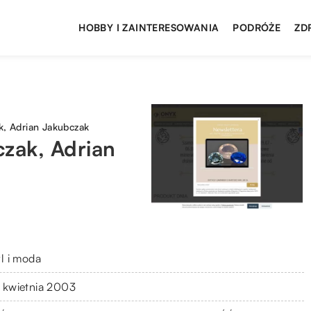
HOBBY I ZAINTERESOWANIA
PODRÓŻE
ZD
k, Adrian Jakubczak
czak, Adrian
yl i moda
 kwietnia 2003