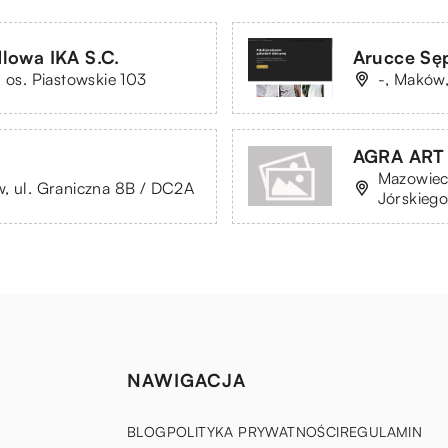
lowa IKA S.C.
Arucce Sęp
 os. Piastowskie 103
-, Maków,
AGRA ART 
Mazowiec
w, ul. Graniczna 8B / DC2A
Jórskieg
NAWIGACJA
BLOG
POLITYKA PRYWATNOŚCI
REGULAMIN