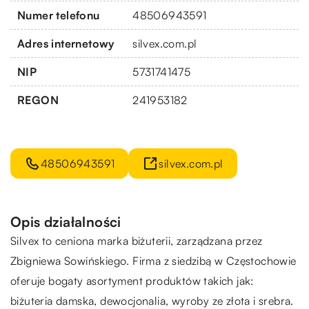
Numer telefonu
48506943591
Adres internetowy
silvex.com.pl
NIP
5731741475
REGON
241953182
48506943591
silvex.com.pl
Opis działalności
Silvex
to ceniona marka biżuterii, zarządzana przez
Zbigniewa Sowińskiego. Firma z siedzibą w Częstochowie
oferuje bogaty asortyment produktów takich jak:
biżuteria damska, dewocjonalia, wyroby ze złota i srebra.