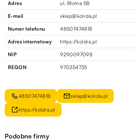
Adres
ul. Błotna 5B
E-mail
sklep@kolrda.pl
Numer telefonu
48507474818
Adres internetowy
https://koldra.pl
NIP
9290097098
REGON
970354735
48507474818
sklep@kolrda.pl
https://koldra.pl
Podobne firmy