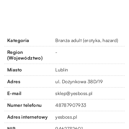
Kategoria
Branża adult (erotyka, hazard)
Region
-
(Województwo)
Miasto
Lublin
Adres
ul. Dożynkowa 38D/19
E-mail
sklep@yesboss.pl
Numer telefonu
48787907933
Adres internetowy
yesboss.pl
NIP
9462732601