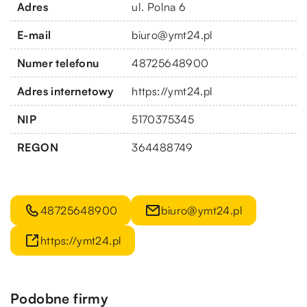
Adres
ul. Polna 6
E-mail
biuro@ymt24.pl
Numer telefonu
48725648900
Adres internetowy
https://ymt24.pl
NIP
5170375345
REGON
364488749
48725648900
biuro@ymt24.pl
https://ymt24.pl
Podobne firmy