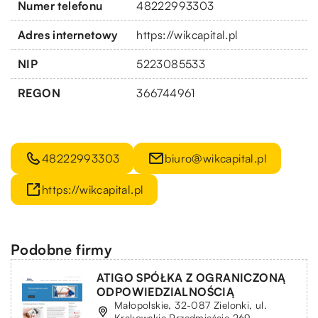
Numer telefonu
48222993303
Adres internetowy
https://wikcapital.pl
NIP
5223085533
REGON
366744961
48222993303
biuro@wikcapital.pl
https://wikcapital.pl
Podobne firmy
ATIGO SPÓŁKA Z OGRANICZONĄ
ODPOWIEDZIALNOŚCIĄ
Małopolskie, 32-087 Zielonki, ul.
Krakowskie Przedmieście 269