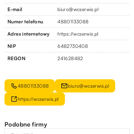
E-mail
biuro@wcserwis.pl
Numer telefonu
48801133088
Adres internetowy
https://wcserwis.pl
NIP
6482730408
REGON
241628482
48801133088
biuro@wcserwis.pl
https://wcserwis.pl
Podobne firmy