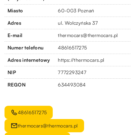
Miasto
60-003 Poznań
Adres
ul. Wołczyńska 37
E-mail
thermocars@thermocars.pl
Numer telefonu
48616517275
Adres internetowy
https://thermocars.pl
NIP
7772293247
REGON
634493084
48616517275
thermocars@thermocars.pl