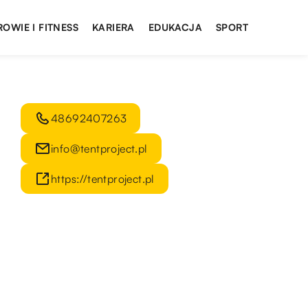
ROWIE I FITNESS
KARIERA
EDUKACJA
SPORT
48692407263
info@tentproject.pl
https://tentproject.pl