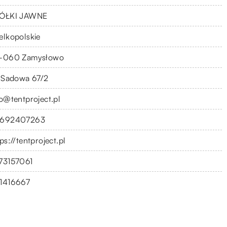
ÓŁKI JAWNE
elkopolskie
-060 Zamysłowo
. Sadowa 67/2
fo@tentproject.pl
692407263
ps://tentproject.pl
73157061
1416667