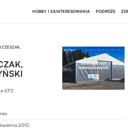
HOBBY I ZAINTERESOWANIA
PODRÓŻE
ZD
M.CZESZAK,
CZAK,
YŃSKI
a 67/2
znes
 kwietnia 2010