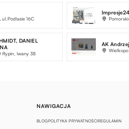
Impresje24
, ul.Podlasie 16C
Pomorskie
MIDT, DANIEL
AK Andrze
LNA
Wielkopol
 Rypin, Iwany 38
NAWIGACJA
BLOG
POLITYKA PRYWATNOŚCI
REGULAMIN