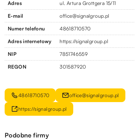
Adres
ul. Artura Grottgera 15/11
E-mail
office@signalgroup.pl
Numer telefonu
48618710570
Adres internetowy
https://signalgroup.pl
NIP
7851746559
REGON
301587920
48618710570
office@signalgroup.pl
https://signalgroup.pl
Podobne firmy