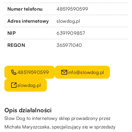
Numer telefonu
48519590599
Adres internetowy
slowdog.pl
NIP
6391909857
REGON
365971040
48519590599
info@slowdog.pl
slowdog.pl
Opis działalności
Slow Dog
to internetowy sklep prowadzony przez
Michała Maryszczaka, specjalizujący się w sprzedaży