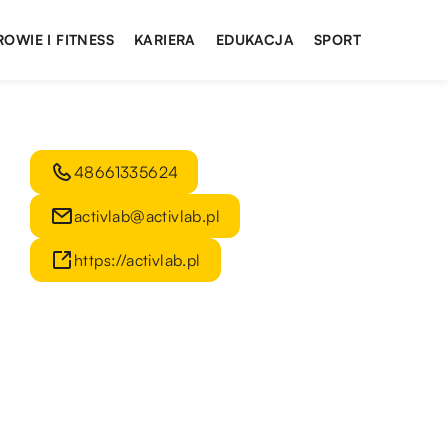
ROWIE I FITNESS
KARIERA
EDUKACJA
SPORT
48661335624
activlab@activlab.pl
https://activlab.pl