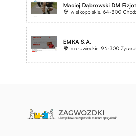
Maciej Dąbrowski DM Fizjot
wielkopolskie, 64-800 Chodz
EMKA S.A.
mazowieckie, 96-300 Żyrardó