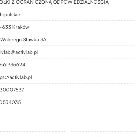
ÓŁKI Z OGRANICZONĄ ODPOWIEDZIALNOŚCIĄ
łopolskie
-633 Kraków
. Walerego Sławka 3A
tivlab@activlab.pl
661335624
ps://activlab.pl
30007537
0534035