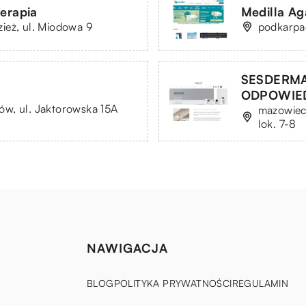
erapia
Medilla Ag
ież, ul. Miodowa 9
podkarpac
SESDERMA
ODPOWIE
w, ul. Jaktorowska 15A
mazowieck
lok. 7-8
NAWIGACJA
BLOG
POLITYKA PRYWATNOŚCI
REGULAMIN