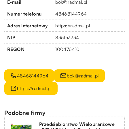
E-mail
bok@radmal.pl
Numer telefonu
48468144964
Adres internetowy
https://radmal.pl
NIP
8351533341
REGON
100476410
48468144964
bok@radmal.pl
https://radmal.pl
Podobne firmy
Przedsiębiorstwo Wielobranżowe