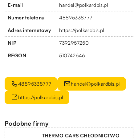
E-mail
handel@polkardbis.pl
Numer telefonu
48895338777
Adres internetowy
https://polkardbis.pl
NIP
7392957250
REGON
510742646
48895338777
handel@polkardbis.pl
https://polkardbis.pl
Podobne firmy
THERMO CARS CHŁODNICTWO