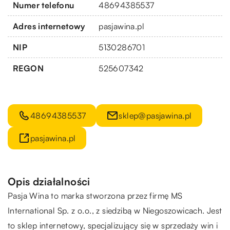
Numer telefonu
48694385537
Adres internetowy
pasjawina.pl
NIP
5130286701
REGON
525607342
48694385537
sklep@pasjawina.pl
pasjawina.pl
Opis działalności
Pasja Wina
to marka stworzona przez firmę MS
International Sp. z o.o., z siedzibą w Niegoszowicach. Jest
to sklep internetowy, specjalizujący się w sprzedaży win i