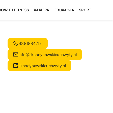
ROWIE I FITNESS
KARIERA
EDUKACJA
SPORT
48818847171
info@skandynawskieuchwyty.pl
skandynawskieuchwyty.pl