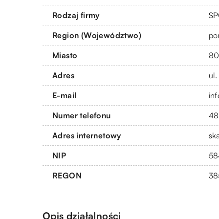
Rodzaj firmy
SP
Region (Województwo)
po
Miasto
80
Adres
ul
E-mail
in
Numer telefonu
48
Adres internetowy
sk
NIP
58
REGON
38
Opis działalności