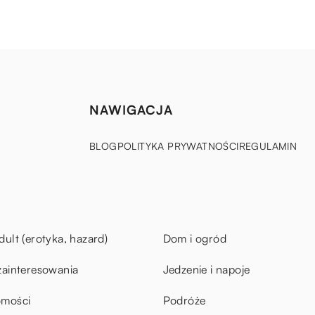
NAWIGACJA
BLOG
POLITYKA PRYWATNOŚCI
REGULAMIN
dult (erotyka, hazard)
Dom i ogród
zainteresowania
Jedzenie i napoje
omości
Podróże