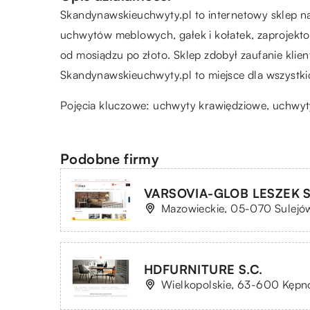
Skandynawskieuchwyty.pl to internetowy sklep nal
uchwytów meblowych, gałek i kołatek, zaprojek
od mosiądzu po złoto. Sklep zdobył zaufanie kl
Skandynawskieuchwyty.pl to miejsce dla wszystki
Pojęcia kluczowe: uchwyty krawiędziowe, uchwy
Podobne firmy
VARSOVIA-GLOB LESZEK 
Mazowieckie, 05-070 Sulejów
HDFURNITURE S.C.
Wielkopolskie, 63-600 Kępno,