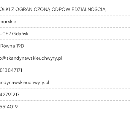
ÓŁKI Z OGRANICZONĄ ODPOWIEDZIALNOŚCIĄ
morskie
-067 Gdańsk
. Równa 19D
fo@skandynawskieuchwyty.pl
818847171
andynawskieuchwyty.pl
42791217
5514019