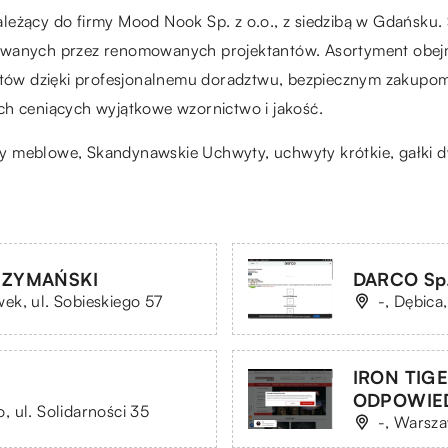
eżący do firmy Mood Nook Sp. z o.o., z siedzibą w Gdańsku. 
towanych przez renomowanych projektantów. Asortyment obej
ientów dzięki profesjonalnemu doradztwu, bezpiecznym zakupo
ch ceniących wyjątkowe wzornictwo i jakość.
ty meblowe,
Skandynawskie Uchwyty
, uchwyty krótkie, gałki
SZYMAŃSKI
DARCO Sp.
ek, ul. Sobieskiego 57
-, Dębica
IRON TIG
ODPOWIE
 ul. Solidarności 35
-, Warsza