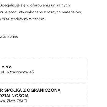
Specjalizuje się w oferowaniu unikalnych
muje produkty wykonane z różnych materiałów,
m oraz atrakcyjnym cenom.
 dwustronne
 z o.o
, ul. Metalowców 43
ER SPÓŁKA Z OGRANICZONĄ
DZIALNOŚCIĄ
wa, Złota 75A/7