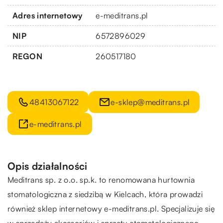
Adres internetowy
e-meditrans.pl
NIP
6572896029
REGON
260517180
48413067122
e-sklep@meditrans.pl
e-meditrans.pl
Opis działalności
Meditrans sp. z o.o. sp.k. to renomowana hurtownia
stomatologiczna z siedzibą w Kielcach, która prowadzi
również sklep internetowy e-meditrans.pl. Specjalizuje się
w sprzedaży akcesoriów i sprzętu stomatologicznego,