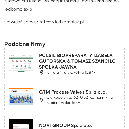
zadowoleni klienci. Więcej informacji można znaleźć na
ledkomplex.pl.
Odwiedź serwis:
https://ledkomplex.pl
Podobne firmy
POLSIL BIOPREPARATY IZABELA
GUTORSKA & TOMASZ SZANCIŁO
SPÓŁKA JAWNA
-, Toruń, ul. Okólna 128/7
GTM Process Valves Sp. z o.o.
wielkopolskie, 62-052 Komorniki, ul.
Fabianowska 165A
NOVI GROUP Sp. z o.o.