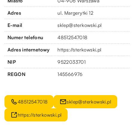
Miasto
04-906 Warszawa
Adres
ul. Margerytki 12
E-mail
sklep@sterkowski.pl
Numer telefonu
48512547018
Adres internetowy
https://sterkowski.pl
NIP
9522033701
REGON
145566976
48512547018
sklep@sterkowski.pl
https://sterkowski.pl