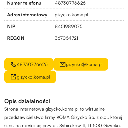
Numer telefonu
48730776626
Adres internetowy
gizycko.koma.pl
NIP
8451989075
REGON
367054721
48730776626
gizycko@koma.pl
gizycko.koma.pl
Opis działalności
Strona internetowa gizycko.koma.pl to wirtualne
przedstawicielstwo firmy KOMA Giżycko Sp. z o.o., której
siedziba mieści się przy ul. Sybiraków 11, 11-500 Giżycko.