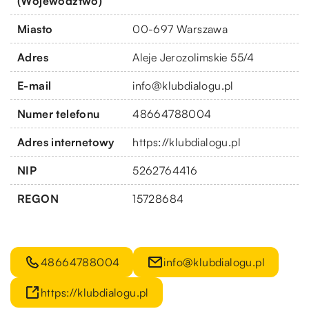
(Województwo)
Miasto
00-697 Warszawa
Adres
Aleje Jerozolimskie 55/4
E-mail
info@klubdialogu.pl
Numer telefonu
48664788004
Adres internetowy
https://klubdialogu.pl
NIP
5262764416
REGON
15728684
48664788004
info@klubdialogu.pl
https://klubdialogu.pl