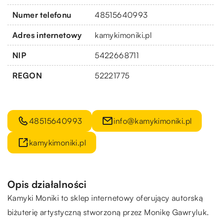
Numer telefonu
48515640993
Adres internetowy
kamykimoniki.pl
NIP
5422668711
REGON
52221775
48515640993
info@kamykimoniki.pl
kamykimoniki.pl
Opis działalności
Kamyki Moniki to sklep internetowy oferujący autorską
biżuterię artystyczną stworzoną przez Monikę Gawryluk.