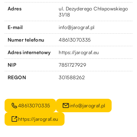
Adres
ul. Dezyderego Chłapowskiego
31/18
E-mail
info@jarograf.pl
Numer telefonu
48613070335
Adres internetowy
https://jarograf.eu
NIP
7851727929
REGON
301588262
48613070335
info@jarograf.pl
https://jarograf.eu