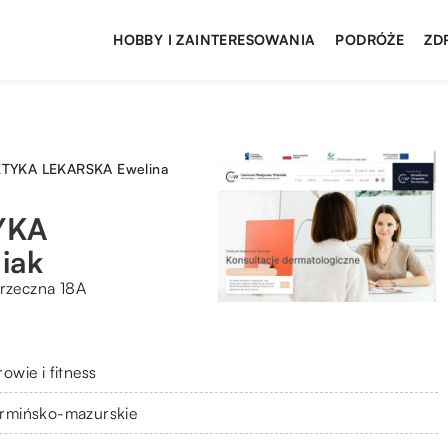
HOBBY I ZAINTERESOWANIA
PODRÓŻE
ZD
TYKA LEKARSKA Ewelina
YKA
iak
przeczna 18A
owie i fitness
rmińsko-mazurskie