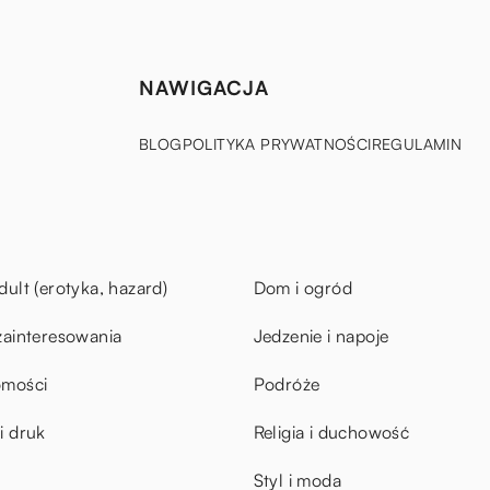
NAWIGACJA
BLOG
POLITYKA PRYWATNOŚCI
REGULAMIN
dult (erotyka, hazard)
Dom i ogród
zainteresowania
Jedzenie i napoje
omości
Podróże
i druk
Religia i duchowość
Styl i moda