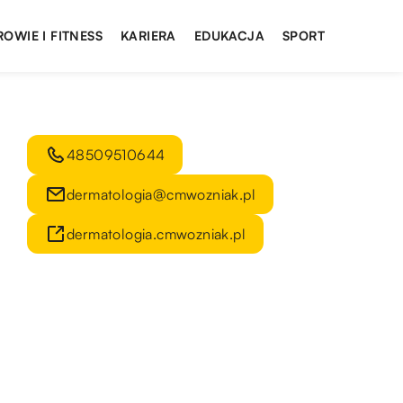
ROWIE I FITNESS
KARIERA
EDUKACJA
SPORT
48509510644
dermatologia@cmwozniak.pl
dermatologia.cmwozniak.pl