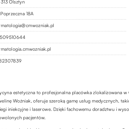
-313 Olsztyn
. Poprzeczna 18A
rmatologia@cmwozniak.pl
509510644
rmatologia.cmwozniak.pl
82307839
na estetyczna to profesjonalna placówka zlokalizowana w Ol
elinę Woźniak, oferuje szeroką gamę usług medycznych, takic
biegi iniekcyjne i laserowe. Dzięki fachowemu doradztwu i wys
dowolonych pacjentów.