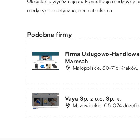
Określenia wyróżniające: konsultacja medycyny es
medycyna estetyczna
, dermatoskopia
Podobne firmy
Firma Usługowo-Handlowa
Maresch
Małopolskie, 30-716 Kraków,
Vaya Sp. z o.o. Sp. k.
Mazowieckie, 05-074 Józefin,