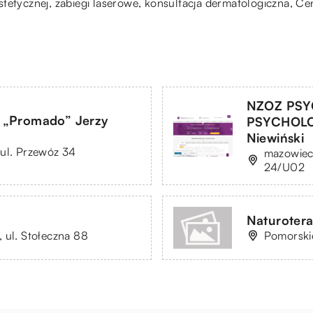
tetycznej, zabiegi laserowe, konsultacja dermatologiczna,
Ce
NZOZ PSY
 „Promado” Jerzy
PSYCHOLO
Niewiński
 ul. Przewóz 34
mazowiec
24/U02
Naturoter
 ul. Stołeczna 88
Pomorskie