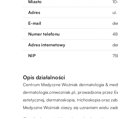
Miasto
10
Adres
ul
E-mail
de
Numer telefonu
48
Adres internetowy
de
NIP
75
Opis działalności
Centrum Medyczne Woźniak dermatologia & medycy
dermatologia.cmwozniak.pl, prowadzona przez Ew
estetycznej, dermatoskopia, trichoskopia oraz za
Medyczne Woźniak cieszy się uznaniem wielu za