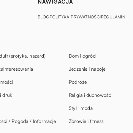
NAWIGACJA
BLOG
POLITYKA PRYWATNOŚCI
REGULAMIN
dult (erotyka, hazard)
Dom i ogród
zainteresowania
Jedzenie i napoje
omości
Podróże
i druk
Religia i duchowość
Styl i moda
ci / Pogoda / Informacje
Zdrowie i fitness