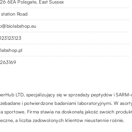
26 6EA Polegate, East Sussex
 station Road
fo@biolabshop.eu
123123123
olabshop.pl
263169
erHub LTD, specjalizujący się w sprzedaży peptydów i SARM-ó
rzebadane i potwierdzone badaniami laboratoryjnymi. W asorty
a sportowe. Firma stawia na doskonałą jakość swoich produktó
czne, a liczba zadowolonych klientów nieustannie rośnie.