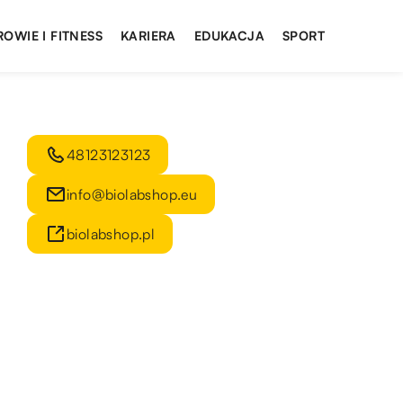
ROWIE I FITNESS
KARIERA
EDUKACJA
SPORT
48123123123
info@biolabshop.eu
biolabshop.pl