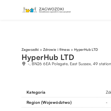
Zagwozdki
»
Zdrowie i fitness
»
HyperHub LTD
HyperHub LTD
-, BN26 6EA Polegate, East Sussex, 49 statio
Kategoria
Zdr
Region (Województwo)
-