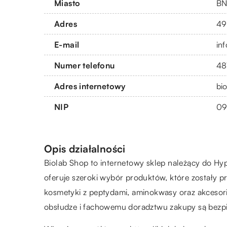
Miasto
BN
Adres
49
E-mail
in
Numer telefonu
48
Adres internetowy
bi
NIP
09
Opis działalności
Biolab Shop to internetowy sklep należący do Hyp
oferuje szeroki wybór produktów, które zostały p
kosmetyki z peptydami, aminokwasy oraz akcesori
obsłudze i fachowemu doradztwu zakupy są bezpie