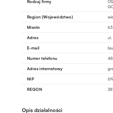
Rodzaj firmy
OS
G
Region (Województwo)
wi
Miasto
63
Adres
ul.
E-mail
bi
Numer telefonu
48
Adres internetowy
gr
NIP
61
REGON
38
Opis działalności