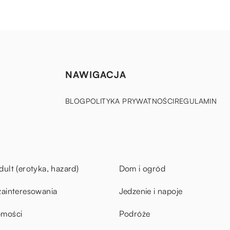
NAWIGACJA
BLOG
POLITYKA PRYWATNOŚCI
REGULAMIN
dult (erotyka, hazard)
Dom i ogród
zainteresowania
Jedzenie i napoje
omości
Podróże