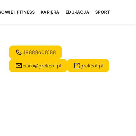
ROWIE I FITNESS
KARIERA
EDUKACJA
SPORT
48888608188
biuro@grekpol.pl
grekpol.pl