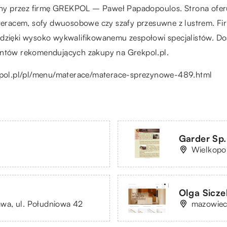
y przez firmę GREKPOL – Paweł Papadopoulos. Strona oferuj
materacem, sofy dwuosobowe czy szafy przesuwne z lustrem. 
 dzięki wysoko wykwalifikowanemu zespołowi specjalistów. D
ientów rekomendujących zakupy na Grekpol.pl.
pol.pl/pl/menu/materace/materace-sprezynowe-489.html
Garder Sp. 
Wielkopol
Olga Sicz
wa, ul. Południowa 42
mazowiec