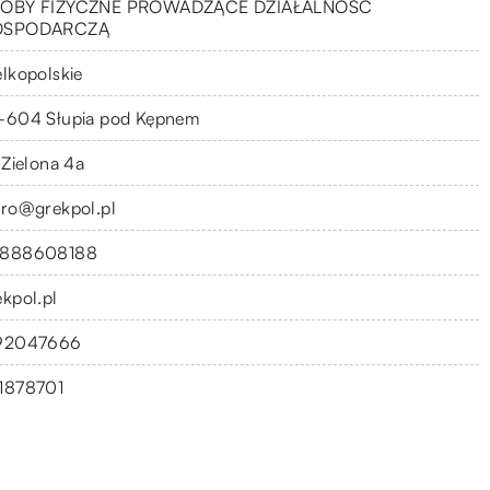
OBY FIZYCZNE PROWADZĄCE DZIAŁALNOŚĆ
OSPODARCZĄ
elkopolskie
-604 Słupia pod Kępnem
 Zielona 4a
uro@grekpol.pl
888608188
ekpol.pl
92047666
1878701