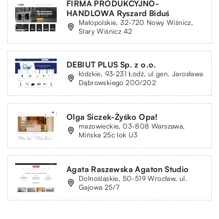
FIRMA PRODUKCYJNO-
HANDLOWA Ryszard Biduś
Małopolskie, 32-720 Nowy Wiśnicz,
Stary Wiśnicz 42
DEBIUT PLUS Sp. z o.o.
łódzkie, 93-231 Łódź, ul gen. Jarosława
Dąbrowskiego 200/202
Olga Siczek-Żyśko Opa!
mazowieckie, 03-808 Warszawa,
Mińska 25c lok U3
Agata Raszewska Agaton Studio
Dolnośląskie, 50-519 Wrocław, ul.
Gajowa 25/7