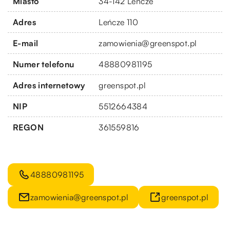
Miasto
34-142 Leńcze
Adres
Leńcze 110
E-mail
zamowienia@greenspot.pl
Numer telefonu
48880981195
Adres internetowy
greenspot.pl
NIP
5512664384
REGON
361559816
48880981195
zamowienia@greenspot.pl
greenspot.pl