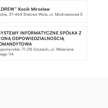
ELDREW” Kocik Mirosław
ckie, 37-464 Stalowa Wola, ul. Modrzewiowa 5
SYSTEMY INFORMATYCZNE SPÓŁKA Z
ZONĄ ODPOWIEDZIALNOŚCIĄ
KOMANDYTOWA
pomorskie, 71-215 Szczecin, ul. Waleriana
iego 114