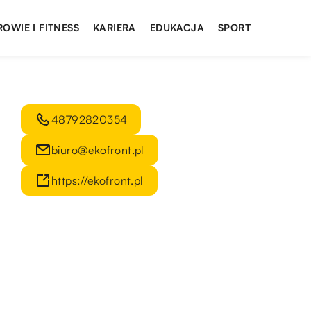
ROWIE I FITNESS
KARIERA
EDUKACJA
SPORT
48792820354
biuro@ekofront.pl
https://ekofront.pl