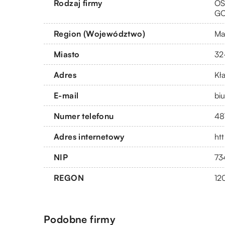
Rodzaj firmy
OS
G
Region (Województwo)
Ma
Miasto
32
Adres
Kła
E-mail
bi
Numer telefonu
48
Adres internetowy
htt
NIP
73
REGON
12
Podobne firmy