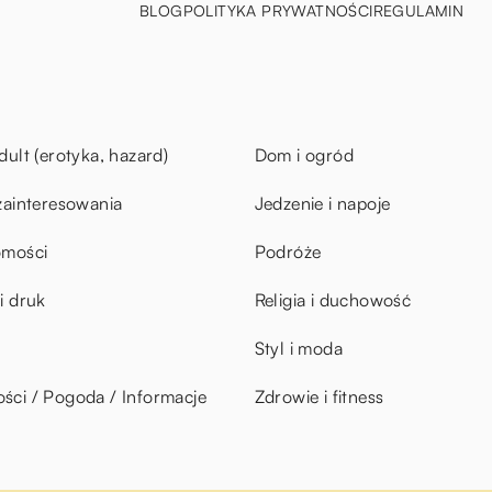
BLOG
POLITYKA PRYWATNOŚCI
REGULAMIN
dult (erotyka, hazard)
Dom i ogród
zainteresowania
Jedzenie i napoje
omości
Podróże
i druk
Religia i duchowość
Styl i moda
ci / Pogoda / Informacje
Zdrowie i fitness