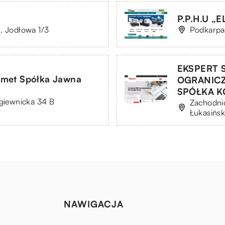
P.P.H.U „
. Jodłowa 1/3
Podkarpa
EKSPERT 
omet Spółka Jawna
OGRANIC
SPÓŁKA 
agiewnicka 34 B
Zachodnio
Łukasińsk
NAWIGACJA