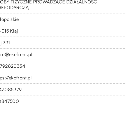
OBY FIZYCZNE PROWADZĄCE DZIAŁALNOŚĆ
OSPODARCZĄ
łopolskie
-015 Kłaj
j 391
uro@ekofront.pl
792820354
ps://ekofront.pl
43085979
0847500