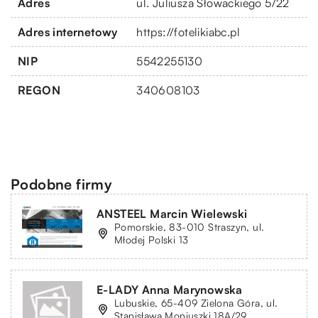
Adres
ul. Juliusza Słowackiego 5/22
Adres internetowy
https://fotelikiabc.pl
NIP
5542255130
REGON
340608103
Podobne firmy
ANSTEEL Marcin Wielewski
Pomorskie, 83-010 Straszyn, ul.
Młodej Polski 13
E-LADY Anna Marynowska
Lubuskie, 65-409 Zielona Góra, ul.
Stanisława Moniuszki 18A/29