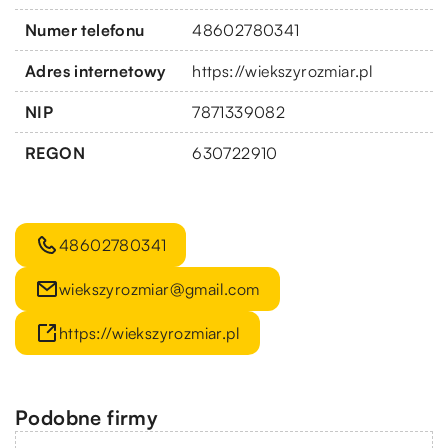
Numer telefonu
48602780341
Adres internetowy
https://wiekszyrozmiar.pl
NIP
7871339082
REGON
630722910
48602780341
wiekszyrozmiar@gmail.com
https://wiekszyrozmiar.pl
Podobne firmy