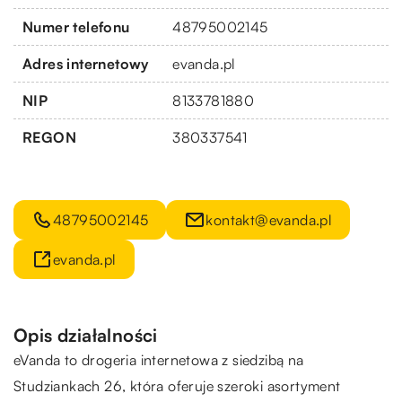
Numer telefonu
48795002145
Adres internetowy
evanda.pl
NIP
8133781880
REGON
380337541
48795002145
kontakt@evanda.pl
evanda.pl
Opis działalności
eVanda
to drogeria internetowa z siedzibą na
Studziankach 26, która oferuje szeroki asortyment