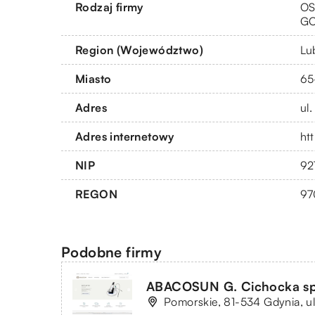
Rodzaj firmy
OS
G
Region (Województwo)
Lu
Miasto
65
Adres
ul
Adres internetowy
htt
NIP
92
REGON
97
Podobne firmy
ABACOSUN G. Cichocka sp.
Pomorskie, 81-534 Gdynia, ul