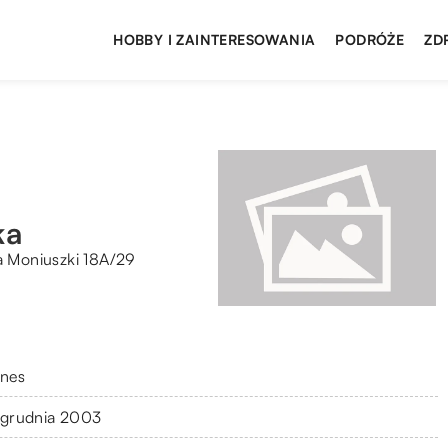
HOBBY I ZAINTERESOWANIA
PODRÓŻE
ZD
ka
a Moniuszki 18A/29
znes
 grudnia 2003