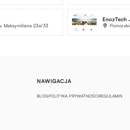
EnozTech 
św. Maksymiliana 23e/33
Pomorskie
NAWIGACJA
BLOG
POLITYKA PRYWATNOŚCI
REGULAMIN