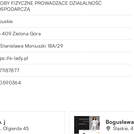
OBY FIZYCZNE PROWADZĄCE DZIAŁALNOŚĆ
OSPODARCZĄ
buskie
-409 Zielona Góra
. Stanisława Moniuszki 18A/29
ps://e-lady.pl
71187877
0590364
 j
Bogusława
. Olgierda 45
Śląskie, 