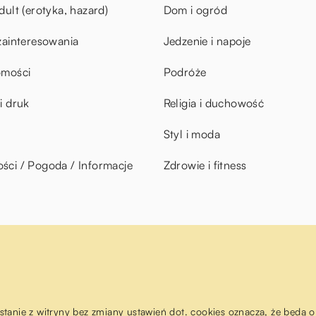
dult (erotyka, hazard)
Dom i ogród
zainteresowania
Jedzenie i napoje
omości
Podróże
i druk
Religia i duchowość
Styl i moda
ci / Pogoda / Informacje
Zdrowie i fitness
ystanie z witryny bez zmiany ustawień dot. cookies oznacza, że będ