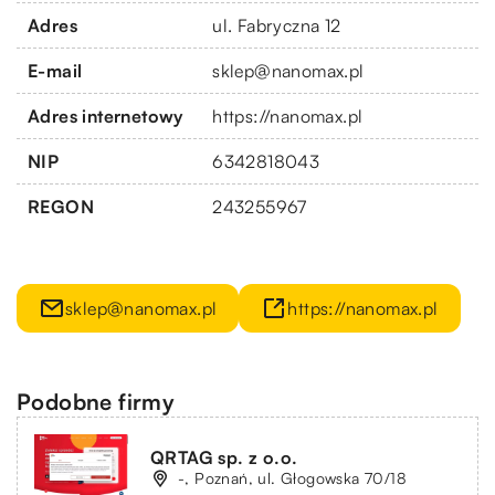
Adres
ul. Fabryczna 12
E-mail
sklep@nanomax.pl
Adres internetowy
https://nanomax.pl
NIP
6342818043
REGON
243255967
sklep@nanomax.pl
https://nanomax.pl
Podobne firmy
QRTAG sp. z o.o.
-, Poznań, ul. Głogowska 70/18