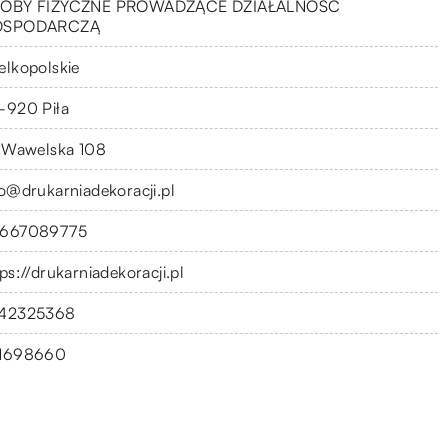
OBY FIZYCZNE PROWADZĄCE DZIAŁALNOŚĆ
OSPODARCZĄ
elkopolskie
-920 Piła
. Wawelska 108
fo@drukarniadekoracji.pl
667089775
ps://drukarniadekoracji.pl
42325368
1698660