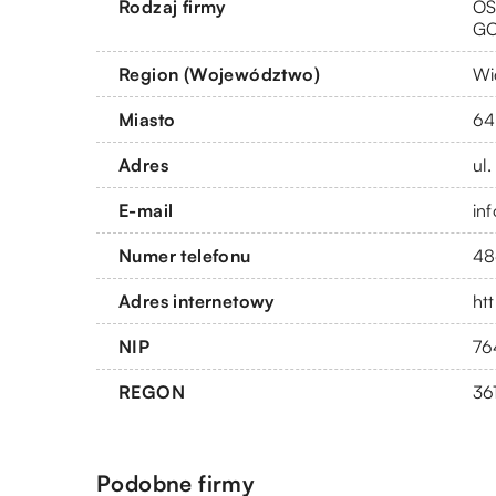
Rodzaj firmy
OS
G
Region (Województwo)
Wi
Miasto
64
Adres
ul
E-mail
in
Numer telefonu
48
Adres internetowy
htt
NIP
76
REGON
36
Podobne firmy