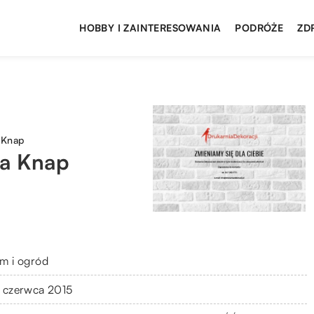
HOBBY I ZAINTERESOWANIA
PODRÓŻE
ZD
 Knap
ta Knap
8
m i ogród
 czerwca 2015