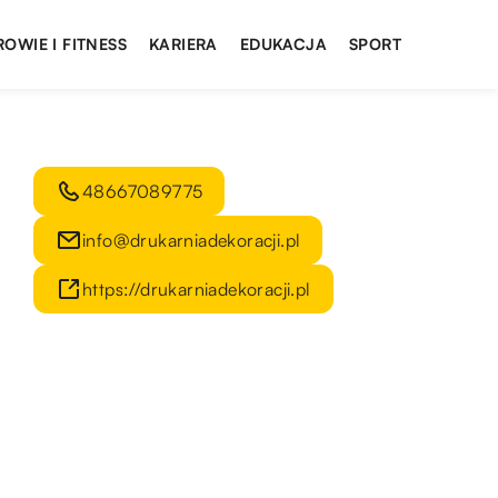
ROWIE I FITNESS
KARIERA
EDUKACJA
SPORT
48667089775
info@drukarniadekoracji.pl
https://drukarniadekoracji.pl