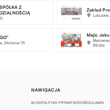
SPÓŁKA Z
Zakład Pro
DZIALNOŚCIĄ
Lubuskie,
30
Majic Jaku
NGO”
Mazowiec
a, Słotwina 75
59/d/e
NAWIGACJA
BLOG
POLITYKA PRYWATNOŚCI
REGULAMIN