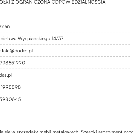
ÓŁKI Z OGRANICZONĄ ODPOWIEDZIALNOŚCIĄ
znań
anisława Wyspiańskiego 14/37
ntakt@dodas.pl
798551990
das.pl
11998898
3980645
zuje się w sprzedaży mebli metalowych. Szeroki asortyment pr