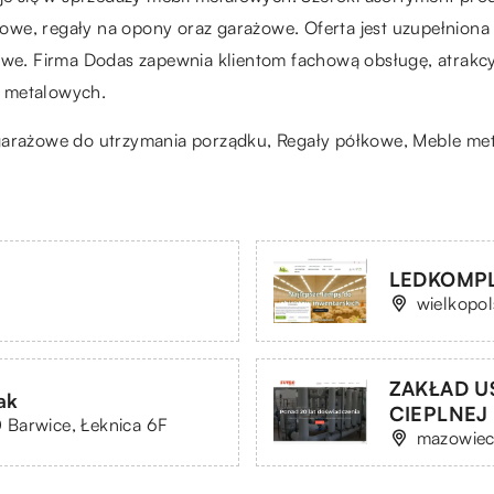
we, regały na opony oraz garażowe. Oferta jest uzupełniona 
towe. Firma Dodas zapewnia klientom fachową obsługę, atrakc
w metalowych.
garażowe do utrzymania porządku
, Regały półkowe, Meble me
LEDKOMPLE
wielkopol
ZAKŁAD U
ak
CIEPLNEJ 
 Barwice, Łeknica 6F
mazowiec