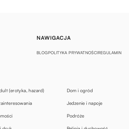
NAWIGACJA
BLOG
POLITYKA PRYWATNOŚCI
REGULAMIN
dult (erotyka, hazard)
Dom i ogród
zainteresowania
Jedzenie i napoje
omości
Podróże
i druk
Religia i duchowość