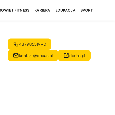
ROWIE I FITNESS
KARIERA
EDUKACJA
SPORT
48798551990
kontakt@dodas.pl
dodas.pl