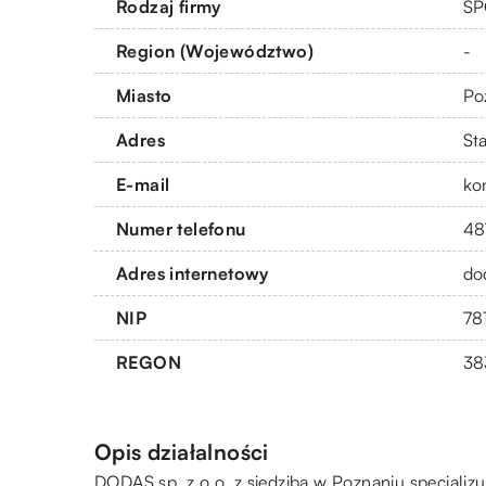
Rodzaj firmy
SP
Region (Województwo)
-
Miasto
Po
Adres
St
E-mail
ko
Numer telefonu
48
Adres internetowy
do
NIP
78
REGON
38
Opis działalności
DODAS sp. z o.o. z siedzibą w Poznaniu specjali