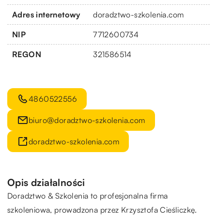
Adres internetowy
doradztwo-szkolenia.com
NIP
7712600734
REGON
321586514
4860522556
biuro@doradztwo-szkolenia.com
doradztwo-szkolenia.com
Opis działalności
Doradztwo & Szkolenia to profesjonalna firma
szkoleniowa, prowadzona przez Krzysztofa Cieśliczkę.