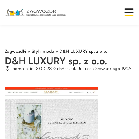
Zagwozdki
»
Styl i moda
»
D&H LUXURY sp. z o.o.
D&H LUXURY sp. z o.o.
pomorskie, 80-298 Gdańsk, ul. Juliusza Słowackiego 199A