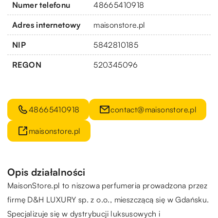
Numer telefonu
48665410918
Adres internetowy
maisonstore.pl
NIP
5842810185
REGON
520345096
48665410918
contact@maisonstore.pl
maisonstore.pl
Opis działalności
MaisonStore.pl to niszowa perfumeria prowadzona przez
firmę D&H LUXURY sp. z o.o., mieszczącą się w Gdańsku.
Specjalizuje się w dystrybucji luksusowych i