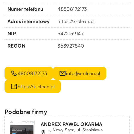
Numer telefonu
48508172173
Adres internetowy
https://x-clean.pl
NIP
5472159147
REGON
363927840
48508172173
info@x-clean.pl
https://x-clean.pl
Podobne firmy
ANDREX PAWEŁ OKARMA
-, Nowy Sącz, ul. Stanisława