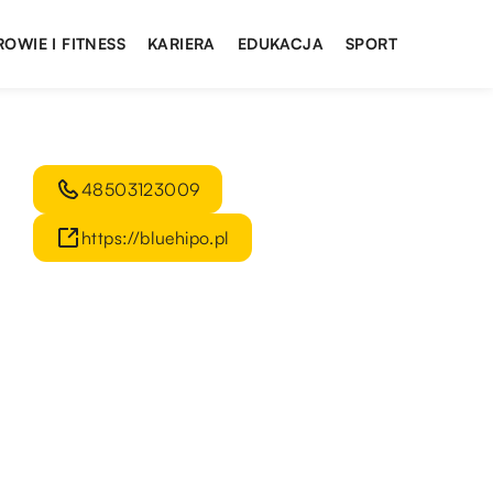
ROWIE I FITNESS
KARIERA
EDUKACJA
SPORT
48503123009
https://bluehipo.pl