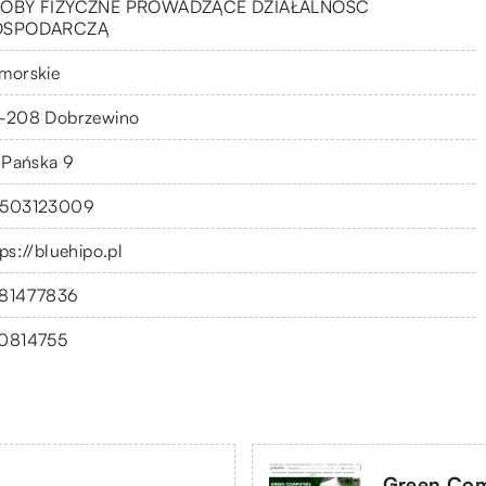
OBY FIZYCZNE PROWADZĄCE DZIAŁALNOŚĆ
OSPODARCZĄ
morskie
-208 Dobrzewino
. Pańska 9
503123009
ps://bluehipo.pl
81477836
0814755
Green Com