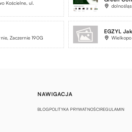
 Kościelne, ul.
dolnoślą
EGZYL Jak
nie, Zaczernie 190G
Wielkopol
NAWIGACJA
BLOG
POLITYKA PRYWATNOŚCI
REGULAMIN