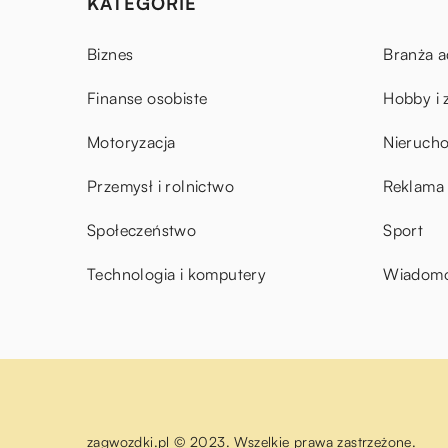
KATEGORIE
Biznes
Branża a
Finanse osobiste
Hobby i 
Motoryzacja
Nieruch
Przemysł i rolnictwo
Reklama 
Społeczeństwo
Sport
Technologia i komputery
Wiadomoś
zagwozdki.pl © 2023. Wszelkie prawa zastrzeżone.