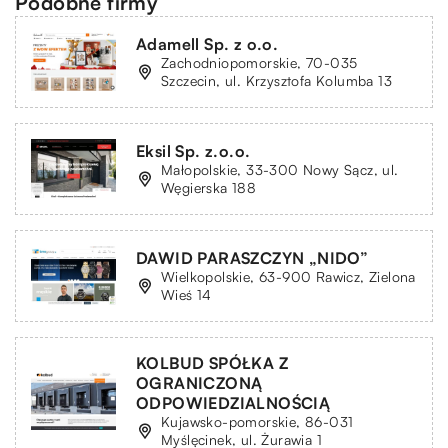
Podobne firmy
Adamell Sp. z o.o.
Zachodniopomorskie, 70-035
Szczecin, ul. Krzysztofa Kolumba 13
Eksil Sp. z.o.o.
Małopolskie, 33-300 Nowy Sącz, ul.
Węgierska 188
DAWID PARASZCZYN „NIDO”
Wielkopolskie, 63-900 Rawicz, Zielona
Wieś 14
KOLBUD SPÓŁKA Z
OGRANICZONĄ
ODPOWIEDZIALNOŚCIĄ
Kujawsko-pomorskie, 86-031
Myślęcinek, ul. Żurawia 1